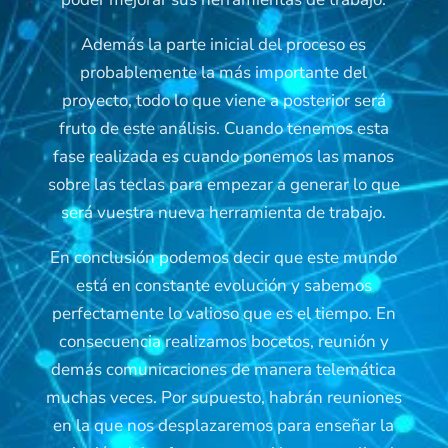
Además la parte inicial del proceso es
probablemente la más importante del
proyecto, todo lo que viene a posterior será
fruto de este análisis. Cuando tenemos esta
fase realizada es cuando ponemos las manos
sobre las teclas para empezar a generar lo que
será vuestra nueva herramienta de trabajo.
En conclusión podemos decir que este mundo
está en constante evolución y sabemos
perfectamente lo valioso que es el tiempo. En
consecuencia realizamos bocetos, reunión y
demás comunicaciones de manera telemática
muchas veces. Por supuesto, habrán reuniones
en la que nos desplazaremos para enseñar la