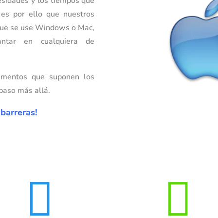
sidades y los tiempos que
 es por ello que nuestros
que se use
Windows
o
Mac
,
antar en cualquiera de
imentos que suponen los
paso más allá.
barreras!

