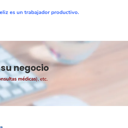
eliz es un trabajador productivo.
 su negocio
consultas médicas
), etc.