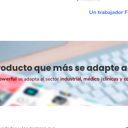
Un trabajador F
producto que más se adapte a
owerful
se adapta al sector
industrial, médico
(
clínicas y 